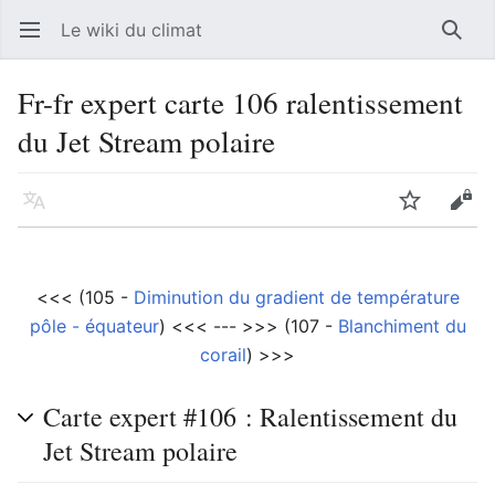
Le wiki du climat
Ouvrir le menu principal
Reche
Fr-fr expert carte 106 ralentissement
du Jet Stream polaire
Langue
Suivre
Modifier
<<< (105 -
Diminution du gradient de température
pôle - équateur
) <<< --- >>> (107 -
Blanchiment du
corail
) >>>
Carte expert #106 : Ralentissement du
Jet Stream polaire