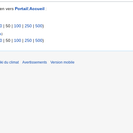
ien vers
Portail:Accueil
:
0
|
50
|
100
|
250
|
500
)
ns
)
0
|
50
|
100
|
250
|
500
)
ki du climat
Avertissements
Version mobile