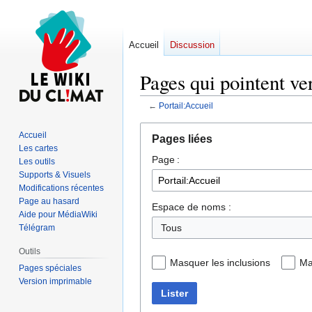
Accueil
Discussion
Pages qui pointent ver
←
Portail:Accueil
Aller
Aller
Accueil
Pages liées
à
à
Les cartes
Page :
la
la
Les outils
navigation
recherche
Supports & Visuels
Modifications récentes
Page au hasard
Espace de noms :
Aide pour MédiaWiki
Tous
Télégram
Outils
Masquer les inclusions
Ma
Pages spéciales
Version imprimable
Lister