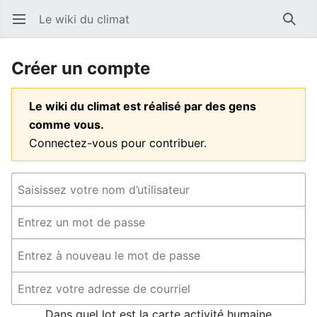
Le wiki du climat
Ouvrir le menu principal
Reche
Créer un compte
Le wiki du climat est réalisé par des gens
comme vous.
Connectez-vous pour contribuer.
Dans quel lot est la carte activité humaine