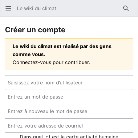
Le wiki du climat
Ouvrir le menu principal
Reche
Créer un compte
Le wiki du climat est réalisé par des gens
comme vous.
Connectez-vous pour contribuer.
Dans quel lot est la carte activité humaine