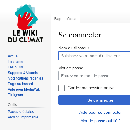
Page spéciale
Se connecter
Aller
Aller
Nom d’utilisateur
à
à
Accueil
la
la
Les cartes
navigation
recherche
Les outils
Mot de passe
Supports & Visuels
Modifications récentes
Page au hasard
Garder ma session active
Aide pour MédiaWiki
Télégram
Se connecter
Outils
Pages spéciales
Aide pour se connecter
Version imprimable
Mot de passe oublié ?