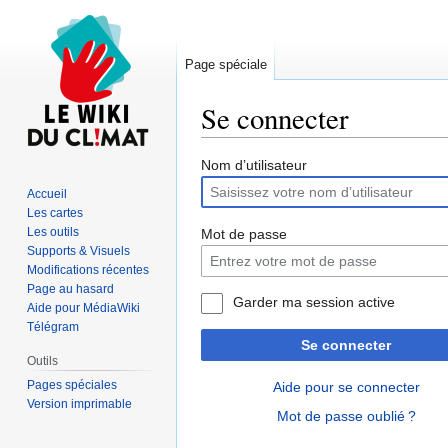
Page spéciale
Se connecter
Aller
Aller
Nom d’utilisateur
à
à
Accueil
la
la
Les cartes
navigation
recherche
Les outils
Mot de passe
Supports & Visuels
Modifications récentes
Page au hasard
Garder ma session active
Aide pour MédiaWiki
Télégram
Se connecter
Outils
Pages spéciales
Aide pour se connecter
Version imprimable
Mot de passe oublié ?