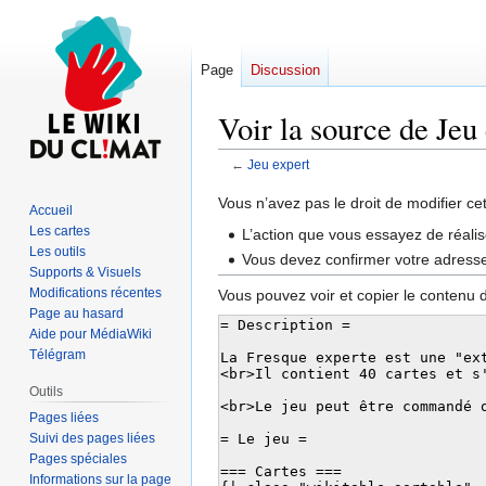
Page
Discussion
Voir la source de Jeu
←
Jeu expert
Aller
Aller
Vous n’avez pas le droit de modifier ce
Accueil
à
à
Les cartes
L’action que vous essayez de réalis
la
la
Les outils
Vous devez confirmer votre adresse 
navigation
recherche
Supports & Visuels
Modifications récentes
Vous pouvez voir et copier le contenu 
Page au hasard
Aide pour MédiaWiki
Télégram
Outils
Pages liées
Suivi des pages liées
Pages spéciales
Informations sur la page